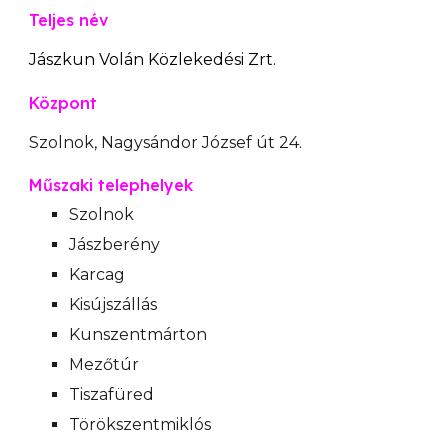
Teljes név
Jászkun
Volán
K
özlekedési Zrt.
Központ
Szolnok, Nagysándor József út 24.
Műszaki telephelyek
Szolnok
Jászberény
Karcag
Kisújszállás
Kunszentmárton
Mezőtúr
Tiszafüred
Törökszentmiklós