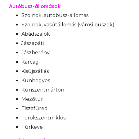
Autóbusz-állomások
Szolnok, autóbusz-állomás
Szolnok, vasútállomás (városi buszok)
Abádszalók
Jászapáti
Jászberény
Karcag
Kisújszállás
Kunhegyes
Kunszentmárton
Mezőtúr
Tiszafüred
Törökszentmiklós
Túrkeve