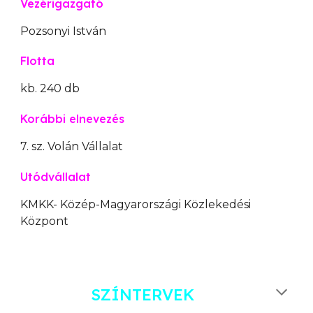
Vezérigazgató
Pozsonyi
István
Flotta
kb.
24
0 db
Korábbi elnevezés
7
. sz. Volán Vállalat
Utódvállalat
K
M
KK- Közép-Magyarországi Közlekedési
Központ
SZÍNTERVEK