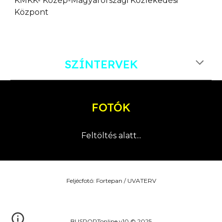
K
M
KK- Közép-Magyarországi Közlekedési
Központ
SZÍNTERVEK
FOTÓK
Feltöltés alatt...
Feljécfotó: Fortepan / UVATERV
BUSPORTonline v10 © 2025