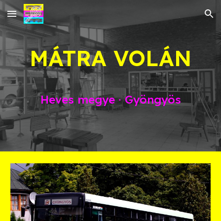
Skip to main content
Skip to navigation
MÁTRA
VOLÁN
Heves
megye ∙
Gyöngyös